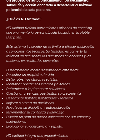
Un proceso de autoconocimiento, fortalecimiento,
sabiduría y acción orientado a desarrollar el máximo
potencial de cada persona.
¿Qué es ND Method?
ND Method fusiona herramientas eficaces de coaching
con una mentoría personalizada basada en la Noble
Disciplina.
Este sistema innovador no se limita a ofrecer motivación
o conocimientos teóricos. Su finalidad es convertir la
reflexión en decisiones, las decisiones en acciones y las
acciones en resultados concretos.
El participante recibe acompañamiento para:
Descubrir un propósito de vida.
Definir objetivos claros y realistas.
Identificar obstáculos internos y externos.
Determinar e implementar soluciones.
Cuestionar creencias que limitan su crecimiento.
Desarrollar hábitos, habilidades y recursos.
Mejorar su toma de decisiones.
Fortalecer su disciplina y automotivación.
Incrementar su confianza y liderazgo.
Diseñar un plan de acción coherente con sus valores y
aspiraciones.
Evolucionar su consciencia y espíritu.
ND Method integra dos procedimientos