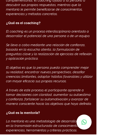
complementarios: el coaching ayuda a la persona a
descubrir sus propias respuestas, mientras que la
mentoría le permite beneficiarse de conocimientos,
experiencias y métodos concretos.
¿Qué es el coaching?
El coaching es un proceso interdisciplinario orientado a
desarrollar el potencial de una persona o de un equipo.
Se lleva a cabo mediante una relación de confianza,
basada en la escucha atenta, la formulación de
preguntas clave y la realización de ejercicios de reflexión
y aplicación práctica.
El objetivo es que la persona pueda comprender mejor
su realidad, encontrar nuevas perspectivas, desafiar
creencias limitantes, adoptar hábitos favorables y utilizar
con mayor eficacia sus propios recursos.
A través de este proceso, el participante aprende a
tomar decisiones con claridad, aumentar su autoestima
y confianza, fortalecer su automotivación y avanzar de
manera consciente hacia los objetivos que haya definido.
¿Qué es la mentoría?
La mentoría es una metodología de desarrollo basada
en la transmisión estructurada de conocimientos,
experiencias, herramientas y criterios prácticos.