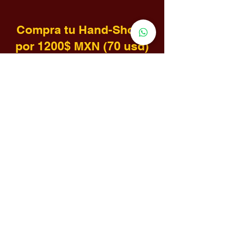
Compra tu Hand-Shock
por 1200$ MXN (70 usd)
Conoce el producto
Envíar mensaje
®️
Material de estudio Certificado 3
Certificación pasada (todas las áreas)
Material de estudio Certificado 4
Certificación pasada (todas las áreas)